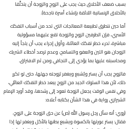
بسبب ضعف الأخلاق حيث يجب على الزوج والزوجة أن يتخلَّقا
بالأخلاق الإنسانية اللائقة بإنشاء أسرة ناجحة).
أما حين نتطرق لطبيعة المعالجات التي تحد من أسباب التفكك
الأسري، فإن الطرفين الزوج والزوجة تقع عليهما مسؤولية
مباشرة، لدرء خطر تفكك العائلة، وأول إجراء يجب أن يلجأ إليه
الزوجان هو اللين والعفو والتسامح، وعدم ترصد أخطاء الشريك
ومحاسبته عليها بما يؤدي إلى التجافي ومن ثم الافتراق.
فالزوج يجب أن يستر ويُشبع ويغفر لزوجته جهلها، حتى لو تكرر
ذلك، لأن هذا السلوك الجيد من الزوج يبعد خطر التفكك العائلي،
وفي نفس الوقت يجعل الزوجة تعود إلى رشدها، وقد أورد الإمام
الشيرازي رواية في هذا الشأن بكتابه أعلاه:
(روي: أنه سأل رجل رسول الله (ص) عن حق الزوجة على الزوج،
فقال: يستر عورتها بالكسوة ويشبع بطنها بالأكل ويغفر لها إذا