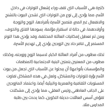
كثيرة هي الأسباب التي تقف وراء إشعال التوترات في داخل
الأسر، مما يؤدي إلى نوع من التوترات التي تشحن البيوت بالتشنج
والانفعال غير المبرر، فتصبح الأسرة بأفرادها، الزوج والزوجة
وأولادهما، في حالة لا استقرار مؤلمة، يسودها القلق والخوف،
ومن ثم تعطيل إمكانيات العائلة المختلفة، وقد يؤدي هذا التوتر
المستمر إلى تنافر حاد بين الزوجين يؤدي إلى تهديم الأسرة.
لذلك مطلوب من أفراد العائلة الكبار، لاسيما الزوج وزوجته، وكذلك
مطلوب من المعنيين بتمتين البنية الاجتماعية (المنظمات
والمؤسسات بأنواعها) أن يبحثوا عن الأسباب التي تجعل من بيوت
الأسر بؤرة للتوترات والمشاكل، ولعل في هذه المشاكل تفاوت
المستويات الثقافية والعمرية والبيئية أيضا، واعتماد المتزوجين
على الجانب العاطفي وليس العقلي، مما يؤدي إلى مشكلات
تقوّض أسس العائلات حديثة التكوين، كما يحدث بين طلبة
المدارس مثلا.