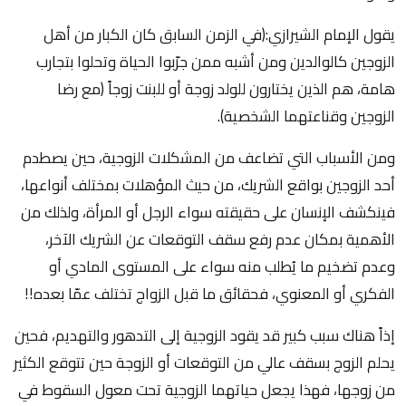
يقول الإمام الشيرازي:(في الزمن السابق كان الكبار من أهل
الزوجين كالوالدين ومن أشبه ممن جرّبوا الحياة وتحلوا بتجارب
هامة، هم الذين يختارون للولد زوجة أو للبنت زوجاً (مع رضا
الزوجين وقناعتهما الشخصية).
ومن الأسباب التي تضاعف من المشكلات الزوجية، حين يصطدم
أحد الزوجين بواقع الشريك، من حيث المؤهلات بمختلف أنواعها،
فينكشف الإنسان على حقيقته سواء الرجل أو المرأة، ولذلك من
الأهمية بمكان عدم رفع سقف التوقعات عن الشريك الآخر،
وعدم تضخيم ما يُطلب منه سواء على المستوى المادي أو
الفكري أو المعنوي، فحقائق ما قبل الزواج تختلف عمّا بعده!!
إذاً هناك سبب كبير قد يقود الزوجية إلى التدهور والتهديم، فحين
يحلم الزوج بسقف عالي من التوقعات أو الزوجة حين تتوقع الكثير
من زوجها، فهذا يجعل حياتهما الزوجية تحت معول السقوط في