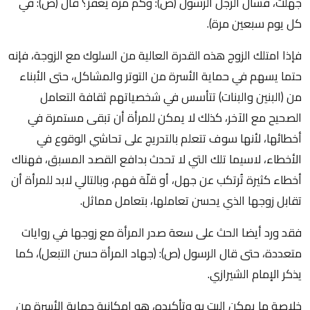
جهلت، فسأل الرجل الرسول (ص): وكم مرة يغفر؟ قال (ص): في
كل يوم سبعين مرة).
فإذا امتلك الزوج هذه القدرة العالية من السلوك مع الزوجة، فإنه
حتما يسهم في حماية الأسرة من التوتر والمشاكل، حتى الأبناء
من (البنين والبنات) تتأسس في شخصياتهم ثقافة التعامل
الصحيح مع الآخر، كذلك لا يمكن للمرأة أن تبقى مستمرة في
أخطائها، لأنها سوف تتعلم بالتدريج على تحاشي الوقوع في
الأخطاء، لاسيما تلك التي لا تحدث بدافع القصد المسبق، فهناك
أخطاء كثيرة تُرتكب عن جهل، أو قلّة فهم، وبالتالي لابد للمرأة أن
تقابل زوجها الذي يحسن تعاملها، بتعامل مماثل.
فقد ورد أيضا الحث على سعة صدر المرأة مع زوجها في روايات
متعددة، حتى قال الرسول (ص): (جهاد المرأة حسن التبعل)، كما
يذكر الإمام الشيرازي.
خلاصة ما يمكن البت به وتأكيده، هو إمكانية حماية الأسرة من