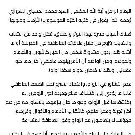
الإمام الراحل، آية الله العظمى السيد محمد الحسيني الشيرازي
(رحمه الله)، يقول في كتابه القيّم الموسوم بـ (الأزمات وحلولها):
(هناك أسباب كثيرة لهذا التوتر والطلاق، فكل واحد من الشباب
والشابات يتزوج من خلال علاقاته العاطفية في المدرسة أو ما
أشبه ذلك، بدون مشاورة شخص من الكبار كالأبوين والأعمام
ونحوهم، ومن الواضح أن الأمر بينهما عاطفي أكثر مما هو
عقلاني، ولذلك لا ضمان لدوام هكذا زواج).
عدم التشاور في الزواج، واعتماد التسرع تحت الضغط العاطفي،
غالبا ما يؤدي إلى اكتشاف طباع جديدة لدى الزوجين، لم
يكتشفاها قبل الزواج، وهو ما كان يلزمهما بالتشاور مع من هم
أكبر تجربة وعمرا منهم، كالأقارب الأعمام والأخوال وغيرهم،
فهؤلاء لا يتعاملون مع الزواج وفق العاطفة المتسرعة.
في السابق كان الآباء والأمهات يساعدون أبناءهم في الاختيار