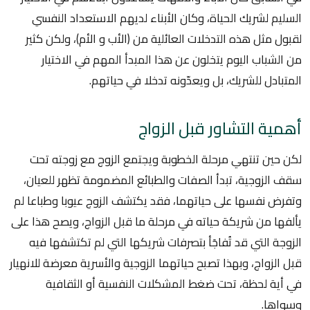
السليم لشريك الحياة، وكان الأبناء لديهم الاستعداد النفسي
لقبول مثل هذه التدخلات العائلية من (الأب و الأم)، ولكن كثير
من الشباب اليوم يتخلون عن هذا المبدأ المهم في الاختيار
المتبادل للشريك، بل ويعدّونه تدخلا في حياتهم.
أهمية التشاور قبل الزواج
لكن حين تنتهي مرحلة الخطوبة ويجتمع الزوج مع زوجته تحت
سقف الزوجية، تبدأ الصفات والطبائع المضمومة تظهر للعيان،
وتفرض نفسها على حياتهما، فقد يكتشف الزوج عيوبا وطباعا لم
يألفها من شريكة حياته في مرحلة ما قبل الزواج، ويصح هذا على
الزوجة التي قد تُفاجَأ بتصرفات شريكها التي لم تكتشفها فيه
قبل الزواج، وبهذا تصبح حياتهما الزوجية والأسرية معرضة للانهيار
في أية لحظة، تحت ضغط المشكلات النفسية أو الثقافية
وسواها.