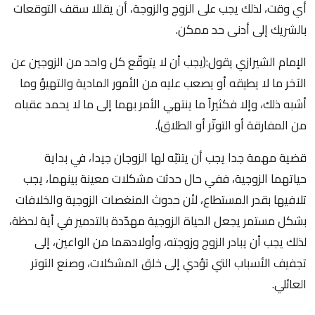
أي وقت، لذلك يجب على الزوج والزوجة، أن يقللا سقف التوقعات
بالشريك إلى أدنى حد ممكن.
الإمام الشيرازي يقول:(يجب أن لا يتوقّع كل واحد من الزوجين عن
الآخر ما لا يطيقه أو يصعب عليه من الأمور المادية والتهيؤ وما
أشبه ذلك، وإلا فكثيراً ما ينتهي الأمر بهما إلى ما لا يحمد عقباه
من المفارقة أو التوتّر أو الطلاق).
قضية مهمة جدا يجب أن يتنبّه لها الزوجان جيدا، في بداية
حياتهما الزوجية، ففي حال حدثت مشكلات معينة بينهما، يجب
تلافيها بقدر المستطاع، لأن حدوث المنغصات الزوجية والخلافات
بشكل مستمر يجعل الحياة الزوجية مهدّدة بالتدمير في أية لحظة،
لذلك يجب أن يبادر الزوج وزوجته، وأولادهما من الواعين، إلى
تجفيف الأسباب التي تؤدي إلى خلق المشكلات، وصنع التوتر
العائلي.