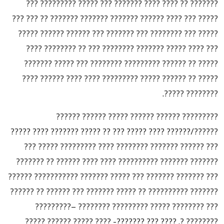
??????? ?? ???? ???? ??????? ??? ????? ????????? ???
????? ??? ???? ?????? ??????? ??????? ??????? ?? ??? ???
????? ??? ???????? ??? ??????? ??? ?????? ?????? ?????
??? ???? ????? ??????? ???????? ??? ?? ???????? ????
????? ?? ?????? ????????? ???????? ??? ????? ???????
????? ?? ?????? ????? ????????? ???? ???? ?????? ????
???????? ?????.
????????? ?????? ?????? ????? ?????? ??????
??????/?????? ???? ????? ??? ?? ????? ??????? ???? ?????
??? ?????? ??????? ???????? ???? ????????? ????? ???
??????? ??????? ?????????? ???? ???? ?????? ?? ???????
??? ??????? ??????? ??? ????? ??????? ??????????? ??????
??????? ?????????? ?? ????? ??????? ??? ?????? ?? ??????
??? ???????? ????? ????????? ???????? –?????????
???????? ?. ???? ??? ???????- ???? ????? ?????? ?????