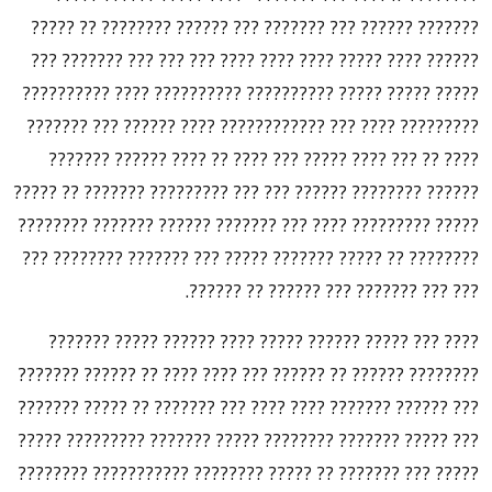
??????? ?????? ??? ??????? ??? ?????? ???????? ?? ?????
?????? ???? ????? ???? ???? ???? ??? ??? ??? ??????? ???
????? ????? ????? ?????????? ?????????? ???? ??????????
????????? ???? ??? ???????????? ???? ?????? ??? ???????
???? ?? ??? ???? ????? ??? ???? ?? ???? ?????? ???????
?????? ???????? ?????? ??? ??? ????????? ??????? ?? ?????
????? ????????? ???? ??? ??????? ?????? ??????? ????????
???????? ?? ????? ??????? ????? ??? ??????? ???????? ???
??? ??? ??????? ??? ?????? ?? ??????.
???? ??? ????? ?????? ????? ???? ?????? ????? ???????
???????? ?????? ?? ?????? ??? ???? ???? ?? ?????? ???????
??? ?????? ??????? ???? ???? ??? ??????? ?? ????? ???????
??? ????? ??????? ???????? ????? ??????? ????????? ?????
????? ??? ??????? ?? ????? ???????? ??????????? ????????