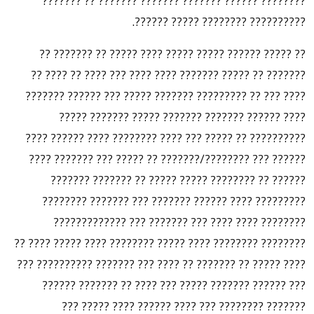
???????? ?????? ??????? ??????? ??????? ?? ???????
?????????? ???????? ????? ??????.
?? ????? ?????? ????? ????? ???? ????? ?? ??????? ??
??????? ?? ????? ??????? ???? ???? ??? ???? ?? ???? ??
???? ??? ?? ????????? ??????? ????? ??? ?????? ???????
???? ?????? ??????? ??????? ????? ??????? ?????
?????????? ?? ????? ??? ???? ???????? ???? ?????? ????
?????? ??? ????????/??????? ?? ????? ??? ??????? ????
?????? ?? ???????? ????? ????? ?? ??????? ???????
????????? ???? ?????? ??????? ??? ??????? ????????
???????? ???? ???? ??? ??????? ??? ?????????????
???????? ???????? ???? ????? ???????? ???? ????? ???? ??
???? ????? ?? ??????? ?? ???? ??? ??????? ?????????? ???
??? ?????? ??????? ????? ??? ???? ?? ??????? ??????
??????? ???????? ??? ???? ?????? ???? ????? ???