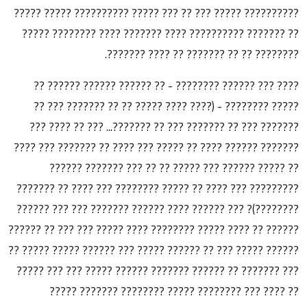
?????????? ????? ??? ?? ??? ????? ?????????? ????? ?????
?? ??????? ?????????? ???? ??????? ???? ???????? ?????
???????? ?? ?? ??????? ?? ???? ???????.
???? ??? ?????? ???????? - ?? ?????? ?????? ?????? ??
????? ???????? - (???? ???? ????? ?? ?? ??????? ??? ??
??????? ??? ?? ??????? ??? ?? ???????... ??? ?? ???? ???
??????? ?????? ???? ?? ????? ??? ???? ?? ??????? ??? ????
?? ????? ?????? ??? ????? ?? ?? ??? ??????? ??????
????????? ??? ???? ?? ????? ???????? ??? ???? ?? ???????
????????)? ??? ?????? ???? ?????? ??????? ??? ??? ??????
?????? ?? ???? ????? ???????? ???? ????? ??? ??? ?? ??????
?????? ????? ??? ?? ?????? ????? ??? ?????? ????? ????? ??
??? ??????? ?? ?????? ??????? ?????? ????? ??? ??? ?????
?? ???? ??? ???????? ????? ???????? ??????? ?????