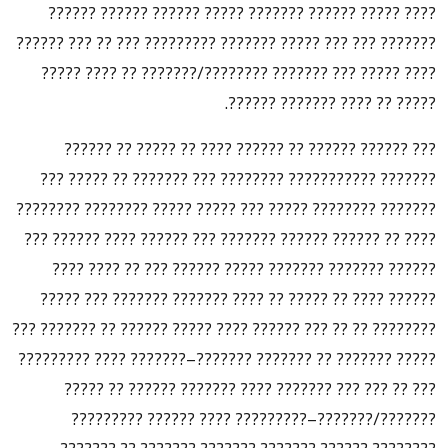
???? ????? ?????? ??????? ????? ?????? ?????? ??????
??????? ??? ??? ????? ??????? ????????? ??? ?? ??? ??????
???? ????? ??? ??????? ????????/??????? ?? ???? ?????
????? ?? ???? ??????? ??????.
??? ?????? ?????? ?? ?????? ???? ?? ????? ?? ??????
??????? ??????????? ???????? ??? ??????? ?? ????? ???
??????? ???????? ????? ??? ????? ????? ???????? ????????
???? ?? ?????? ?????? ??????? ??? ?????? ???? ?????? ???
?????? ??????? ??????? ????? ?????? ??? ?? ???? ????
?????? ???? ?? ????? ?? ???? ??????? ??????? ??? ?????
???????? ?? ?? ??? ?????? ???? ????? ?????? ?? ??????? ???
????? ??????? ?? ??????? ???????–??????? ???? ?????????
??? ?? ??? ??? ??????? ???? ??????? ?????? ?? ?????
???????/???????–????????? ???? ?????? ?????????