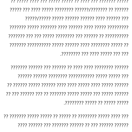
????? ??????? ??? ???? ?? ????? ????? ??? ???? ????? ??
?????? ?? ???????/?????? ???????? ????? ???? ??? ?????
??? ?????? ???? ?????? ?????? ????? ?????/?????
????????? ????? ???? ?????? ???? ??????? ????? ???????
?????????? ?? ?????? ??? ???????? ????? ??? ??? ???????
?? ????? ???????? ???? ?????? ????? ?????????? ???????
??? ??? ????? ???? ??? ????????.
?????? ???????? ???? ???? ?? ?????? ??? ?????? ???????
??? ????? ????? ??????????? ???????? ?????? ??????
?????? ????? ???? ????? ???? ???? ?????? ????? ?????? ??
?????? ????? ??? ????? ????? ??????? ?? ??? ?????? ??? ??
????? ????? ?? ????? ????????.
??? ???? ????? ???????? ?? ????? ?? ????? ????? ??????? ??
?????? ?????? ??? ?? ?????? ??????? ??? ?????? ????