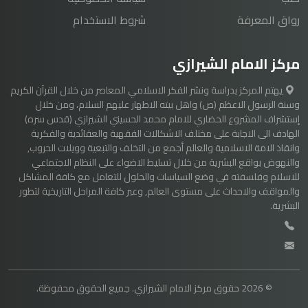
رواق المعرفة
شروط الاستخدام
مركز الامام الشيرازي
يهتم المركز بدراسة ونشر الفكر الاسلامي المعاصر من خلال القرآن الكريم
وسنة الرسول الاعظم (ص) واهل بيته الاطهار عليهم السلام، ومن خلال
إستشراف المشروع الحضاري للامام محمد الحسيني الشيرازي (قدس سره)
الهادف الى الاجابة على مختلف الاشكالات الفقهية والعقائدية والفكرية
وانقاذ الامة الاسلامية والعالم أجمع من التخلف والتبعية وويلات الحروب,
والنهوض بواقع البشرية من خلال تسليط الاضواء على النظام الاجتماعي
للاسلام وفلسفته في وضع السياسات والحلول للتعامل مع كافة المشاكل
والمواقف والاحداث على مستوى العالم, وعبر كافة المراحل التاريخية لتطور
البشرية.
© 2026 حقوق مركز الامام الشيرازي. جميع الحقوق محفوظة.