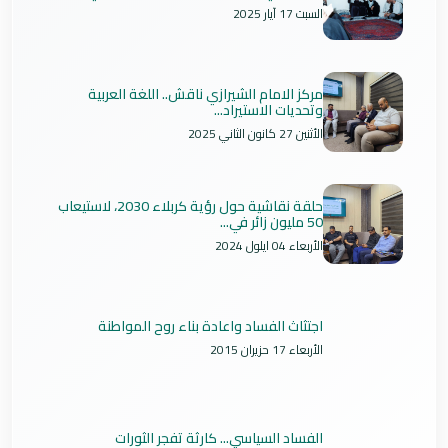
السبت 17 آيار 2025
مركز الامام الشيرازي ناقش.. اللغة العربية
وتحديات الاستيراد...
الأثنين 27 كانون الثاني 2025
حلقة نقاشية حول رؤية كربلاء 2030، لاستيعاب
50 مليون زائر في...
الأربعاء 04 ايلول 2024
اجتثاث الفساد واعادة بناء روح المواطنة
الأربعاء 17 حزيران 2015
الفساد السياسي... كارثة تفجر الثورات