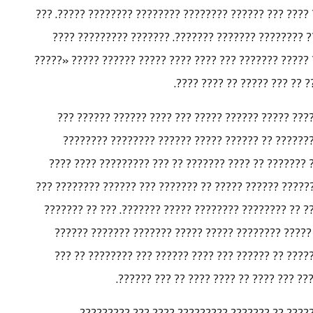
??????? ????? ????? ?????? ???? ??????? ????? ???? ??
??? ???? ???? ?????? ???? ?????? ??? ???? ????? ??
??????? ???? ?????????? ?? ?????? ?????? ???? ????? ?
??????» ??? ??????? ??? ?? 
???? ????? ??????? ???????? ?? ???? ??????? ?????
?????? ?????? ?????? ??? ?? ?????? ????????? ???
??????? ???? ?????? ????? ????? ????? ????? ?? ????
????? ?????? ?? ?????? ?? ???????. ???? ???? ??????? ?
??? ?? ???? ???? ????? ?? ???? ????? ?? ???????? ?? ?
????????? ????? ???? ???? ???????? ????????? ????
????? ????? ???? ??? ?????? ?? ??? ?????? ?? ?????
?????? ??? ???? ???? (?) ???? ?? ??????
???? ???? ?? ???? ??????? ??????? ???? ?? ???