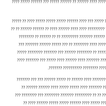
????? ???? ??????? ??? ?????????? ???????? ?????? ???
?? ????? ???? ?? ??? ?? ?????? ????? ?? ?? ???? ????? 
????? ?? ??????? ??????? ??? ???????? ??????? ????????
???? ?? ?????? ??????. ???? ???? ??? ?? ?? ???? ??
??????? ???????? ?????? ?? ????????? ?????? ?????
??????.. ??? ?? ??? ??? ???? ????? ???? ?????? ????
??????? ??????? ???? ???? ?????? ??????.. ??????? ?
?????? ?? ??? ????? ???? ?? ?? ??
???? ???? ????? ???? ?????? ???? ??????? ???? ?????
???? ???? ????? ???? ??????? ????????? ???? ??? 
??????? ??? ?????????. ?? ?? ?????? ????? ?????? ?? 
?? ?????? ?? ?????? ????? ??????? ??? ?? ?? ????