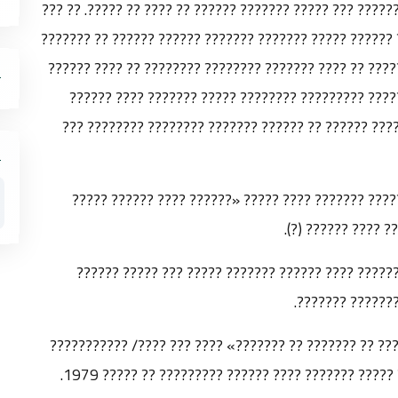
????? ??? ?? ???????? ?????????????? ????????????? ???
??? ?????? ?? ?? ????? ???????? ??? ????? ???? ?????? 
???????? ?????? ?? ????????? ?????????? ?? ?????? ?? 
????? ???? ??? ?? ??????? ??????? ??? ????? ?????
????? ?? ??? ??????? ???????? ??? ??????? ??????? 
?????? ?????? ??????? ?????? ?????? ????? ???????
?????? ??????» ??
????? ?????? ??????? ?? ?????? ????? ?????? ????
???????? ????? 
?? ??? ?????? ???? «????? ?????? ????? ????????? ?? 
??????? ????????/ ????? ??????? ?? ????? ???? ????? ??????? ???? ?????? ????????? ?? ????? 1979.