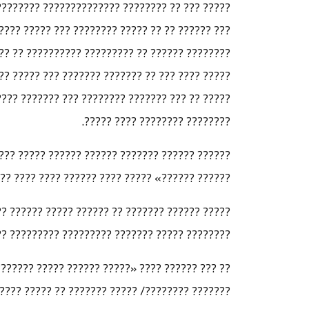
 ????? ??????? ?????? ?? ???? ?? ?????. ?? ???
????? ??????? ??????? ?????? ?????? ?? ???????
???? ??????? ???????? ???????? ?? ???? ??????
? ????????? ???????? ????? ??????? ???? ??????
?????? ?? ?????? ??????? ???????? ???????? ???
???????? ???????? ???? ?????.
 ??????? ???? ????? «?????? ???? ?????? ?????
??? ???? ?????? ???? ???? ???? ???? ?????? (?).
??? ???? ?????? ??????? ????? ??? ????? ??????
??????? ????????? ????????? ???????? ???????.
??????? ?? ???????» ???? ??? ????/ ???????????