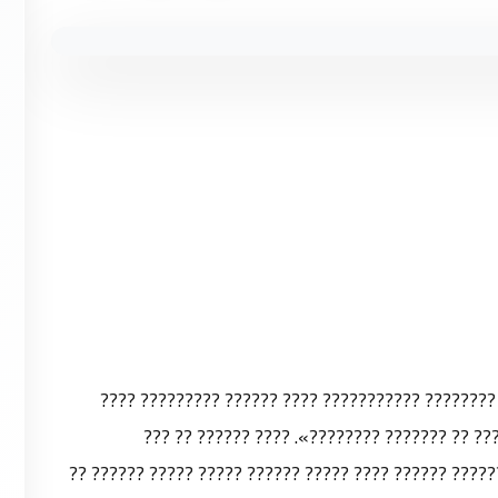
????? ??? ???? ??????? ??????? ??? ????? ???? ??
??????? ?????? ???? ?????? «?????? ??????: 
??????????? ??? 2015? ???? ??? ?????? ?? ?? ?????? ?????? ???? ???