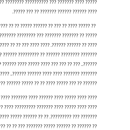
? ?????? ?? ?????? ????? ??? ?????? ????? ????
???? ?????? ?????? ??????? ?? ??? ?????.
??? ???? ?????? ????? ????? ????? ???? ?? ?????
? ???? ???? ?????? ???? ?? ?????? ?????? ?? ??
???? ??????? ????????? ?? ?? ?????? ?? ????????
 ???? ???????? ?? ??? ????? ?????? ??????? ???
? ?? ???????? ?????? ??? ??????? ???????? ?????
?????? ???? ?????? ???? ????? ??? ??????? ????
??? ?????? ?????? ???????? ?????????? ???????.
?? ???? ?????? ?? ????? ?????? ??? ??? ???????
??????? ???? ????? ????? ???? ?????? ?????? ??
?? ????????? ??????? ???????? ??? ???????? ???
? ????? ???? ?????? ????? ????? ?????? ???? ??