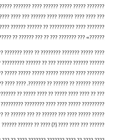
? ?????? ???????? ???????? ???????? ?????. ???
?????? ??????? ???????. ??????? ????????? ????
?????? ??? ???? ???? ????? ?????? ????? «?????
??? ?????? ?? ?????? ?? ??? ????? ?? ???? ????.
 ????? ?????? ????? ??? ???? ?????? ?????? ???
???? ?? ?????? ????? ?????? ???????? ????????
??? ?? ???? ??????? ?? ??? ????????? ???? ????
????? ????? ?? ??????? ??? ?????? ???????? ???
??????? ???????? ????? ???????. ??? ?? ???????
? ???????? ????? ????? ??????? ??????? ??????
? ?? ?????? ??? ???? ?????? ??? ???????? ?? ???
 ?????? ??? ??? ???? ?? ???? ???? ?? ??? ??????.
 ????? ?? ??????? ????????? ???? ??? ?????????