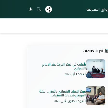
واق المعرفة
آخر الاضافات
تأملات في فكر الحرية عند الامام
الشيرازي
السبت 17 آيار 2025
مركز الامام الشيرازي ناقش.. اللغة
العربية وتحديات الاستيراد...
الأثنين 27 كانون الثاني 2025