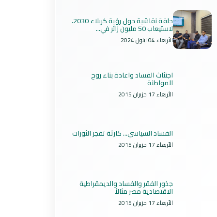
حلقة نقاشية حول رؤية كربلاء 2030،
لاستيعاب 50 مليون زائر في...
الأربعاء 04 ايلول 2024
اجتثاث الفساد واعادة بناء روح
المواطنة
الأربعاء 17 حزيران 2015
الفساد السياسي... كارثة تفجر الثورات
الأربعاء 17 حزيران 2015
جذور الفقر والفساد والديمقراطية
الاقتصادية مصر مثالاً
الأربعاء 17 حزيران 2015