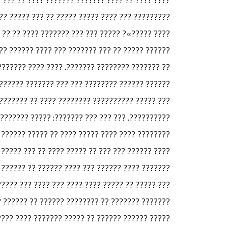
?????? ??? ???? ?????? ?????? «??? ????? ?????
?? ??? ????? ??? ?? ???? ?????? ?? ???? ?? ????
??? ?????? ?? ?? ?????? ???? ????? ????? ?????
? ???? ?????? ?????? ????? ??? ?????? ????????
???? ????? ?????? ?? ?????????? ????? ???????
??????? ???????? ???? ?????? ???????? ???????
 ???????. ?????? ?????? ?? ?????? ????? ?? ????
?. ?? ???? ????? ?????? ?????? ??? ???? ??????
) ???????? ???? ???? ???????? ??????? ???? ????
 ????? ??????? ???? ?????? ?????? ?? ??? ?????
???? ????? ??????? ???????? ??????. ??? ??????
?? ??????? ?????? ???? ?????? ?? ????? ???????
?????? ?????? ???? ??????? ????????? ????????.