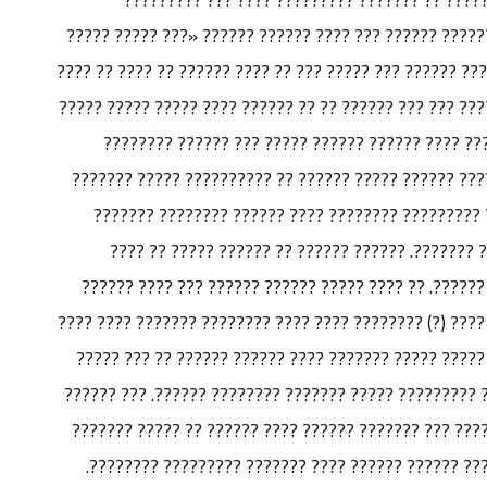
????????? ??? ???? ????? ????? ?? ??? ????? ??????? 
???? ?????»? ????? ??? ??? ??????? ???? ?? ?? ??? ????
?????? ????? ?? ??? ??????? ??? ???? ?????? ????? ??? 
?? ??????? ???????? ???????. ???? ???? ????????
?????? ?????? ???????? ??? ??? ??????? ????????? ??
??? ????? ?????????? ???????? ???? ?? ??????? ??
??????????. ??? ??? ??? ???????: ????? ????????
???????? ???? ???? ????? ???? ?? ????? ?????? ?????
???? ?????? ??? ??? ?? ????? ???? ?? ??? ????? ???? (?
??????? ???? ?????? ??? ???? ?????? ?? ?????? ?????
??? ????? ?? ????? ???? ???? ??? ???? ??? ????? ?????
??????? ??????? ?? ???????? ?????? ?? ?????? ???? ?
????? ?????? ?????? ?? ????? ??????? ???? ?????? 