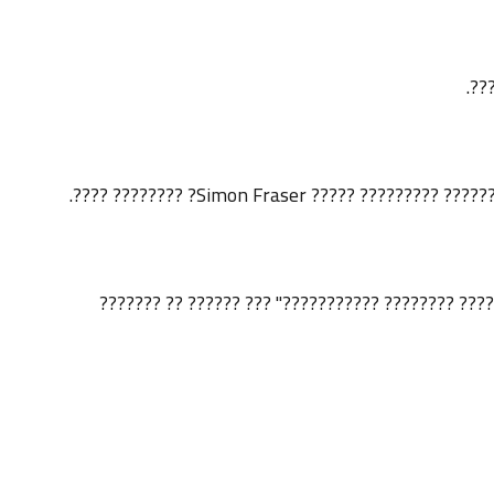
???
???? ???? ?? ???? ??????? ??????
????? ????? "???? ????? ???????? ???????" ?? "??