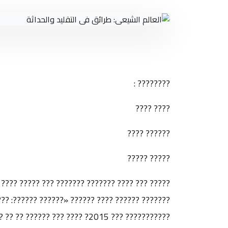
???????? :
???? ????
?????? ????
????? ?????
?????? ??????????? ???? ?????? ????????? ????
????? ?? ??????? ????????». ???? ?????? ?? ???
?? ?????? ????? ????? ?????? ??