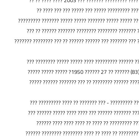
?????? ??? ??????? ??? ???? ?????? ??? ???? ?????? ????????? ??????? ??? 2003 ???? ???? ?? ??
??????? ???????? ?????? ????????? ?? ???? ??
????????? ???? ?????? ???????? ????? ??????? ?? ????
?????????? ??? ?????? ????????? ??????? ????? ??
?????? ???? ????? ???????? ???????? ??? ??? ?? ??? ???
??? ?? ???? ?????? ???????? ?????? ???????? ??? 
1951 ?????? ???? ?? ???? ???? ???? ????? ??? (83) ?????? ?? 27 ?????? 1950? ????? ????? ?????
????? ???????? ????? ?? ??? ????? ????????? ???
?????? ?????? ?????? ???????- ??? ????? ???????
??????? ?? ???????? ??????? ????????? ????????? 
(1483) ??????? ???????? ?? ?????? ????? ??????? 
???????????? ?? ????? ??????? ??? ?????? ????????