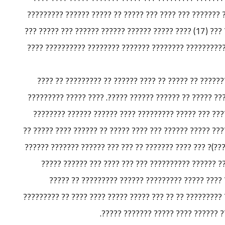
????? ?????? ??? ????? ??????? ??? ?????? ???? ??????
?? ?????? ??? ?????? ??????? ?? ????? ?? ????? ??? (17) ???? ????? ?????? ?????? ?????? ??? ????? ???
????????? ????? ??? ??? ??? ?????? ???????? ????????
???????? ??? ?? ???? ??? ?? ????????? ?????? ??????
???? ??? ??????? ??????? ?? ???? ?????? ???????? ????
?????????? ???? ???? ?? ????? ????? 2008 ?? ???? ??? ????? ????????? ???? ?????? ?????? ?
??????? ?????????? ??? ??????? ???? ?????? ????? ?????
??? ??? (?????? ?? ??????? ??????? ???? ???? ????)? ??
??? ??? ???? ?? ???????? ??? ?? ???? ????? ????? ?
????? ??????? ???????? ?? ?? ????? ???? ?? ??? 
???????? ????????? ?? ?? ???????? ?? ???????? ????????
???? ?????? ?? ?? ??? ????? ???? ?