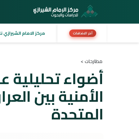
مركز الامام الشيرازي نا
آخر الاضافات
مطارحات >
أضواء تحليلية عل
الأمنية بين العرا
المتحدة