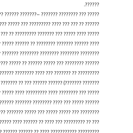
??????.
? ?? ??? ?????? ????????????? ????? ??? ?????
 ???? ??????? ???????? ??? ????? ????? ???????
??? ????? ???????? ???? ???????? ???????? ????
???? ?????? ????? ????? ????? ?????? ?????? ??
???? ??????? ????? ?? ???????? ???? ????? ???
?????? ????? ??????? ?????? ?? ??? ???? ??????
?? ??????? ??????? ??????? ?? ?????? (????????
 ?? ??????? ??????? ??? ???? ?????? ?? ??????.
??? ??? ????? ?????? ??????? ???????? ??? ????
??? ?? ?? ???? ?????? ???????? ?? ?????? ?????
??????? ??? ???? ???????? ??????? ????? ?? ???
? ???? ?? ???? ????? ???? ??? ??? ????? ??????
? ????????? ??? ????? ??????? ????? ???? ????