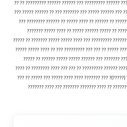
?????? ?????? ???? ???? ????? ????????? ?? ????? ????
??? 2003 ???? ???? ???? ????? ?? ???? ?????? ?? ??? ?????? 
?????? ??? ?????????? ???? ?????? ??????? ???????? 
??? ???? ??????? ?????. ??? ?? ??? ??? ???? ????
??????? ????????? ??????? ?????? ??????? ??? ?????? ??
??????? ?? ????? ???????? ??? ???????? ????????? ????
????? ??? ?????? ??? ?? ??????? ?? ????? ???? ??? 
????? ????? ??????? ????? ??? ?? ??????? ???????? ???
???? ??????? ??? ?????? ??? ???? ?? ??? ?????? (?????
??? ???? ????? ????? ??? ??? ??? ??? ?? ???? ???