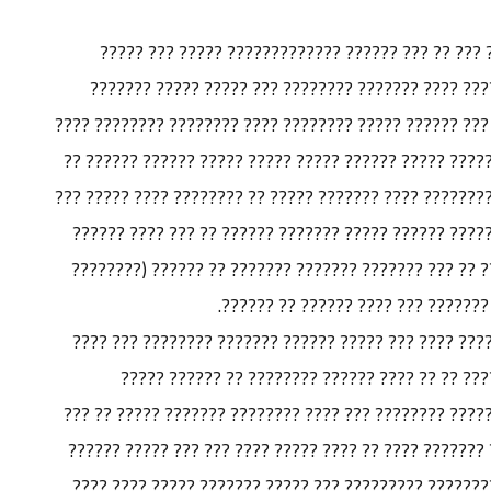
????? ??? ???????? ??????? –??????? ?????? ?? ??
?????? ?? ??? ??? ???? ????????? ??? ????? ??????
????? ???? ????? ??? ??????? ????????? ?? ??? ??? ???
???? ?????? ??????? ???????? ?? ?????? ????? ????? ?
???????? ???????? ???????? ???????? ??????? ???????? 
?????? ???????? ??? ????? ?????? ?? ????? ???????? 
????????? ?? ??????? ??? ???? ???????? ??????? ?? ?
??????? ???????) ?????? ?????? ???
????? ??? ???????? ???? ????????? ???? ????? ???? ?
?????? ????? ??? ???? ???????? ??????? ??????
???????? ??? ????? ????? ??? ????? ??????? ??????? ?
??? ?? ????????? ??? ???? ?? ?????? ???? ????? ??????
????????? ??????????? ???? ?? ?????? ?????? ???????