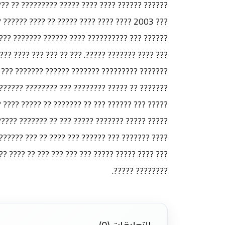
?? ????????? ??? ?????? ?????? ????????? ?? ??
????? ??? ??????? ??? ?? ?????? ????? ???
?? ?????? ?? ???? ????? ?? ?????? ???????? ???
??? ?? ????? ?????? ????? ?? ???? ????? ???????
??????? ??? ???? ????? ????? ??????? ?? ?????
? ?? ??? ??? ????????? ??? ?? ???? ????? ?????
??????? ??? ?????? ????? ????? ?????? ?? ?????
??? ????????? ?? ??? ??? ???? ???????? ?? ????
)? ??? ??????? ???? ???? ????? ??? ????? ?? ???
????? ?? ???? ??????? ??????? ??? ???? ???????
???????? ?????.