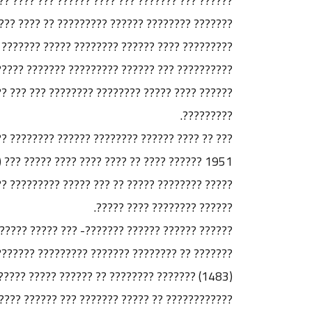
???? ????????? ????? ??? ????? ??? ??? ???? ??
? ????? ??????? ????? ????? ??????? ?????????
????? ???????? ???????? ??????? ?????? ?? ???
???? ??? ?????? ?????? ?? ??? ???????? ???????
?????????.
?????? ????????? ???? ????? ????? ???????? ???
?? ?????? ???????? ?? ??? ??????? ?????? ?????
?????? ???????? ???? ?????.
 ????????? - ??? ??????? ?? ???? ????????? ???
??????? ?????? ??? ???? ???? ????? ?????? ???
????????? ?? ???? ?? ???? ???? ???? ??????
???? ?? ???? ?? ???? ???????? ???????? ??????