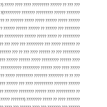
???? ?? ??? ????? ????? ?????? ????? ????? ???
??????? ?? ?????? ????????? ??????? ?????????
?? ??? ?????? ?????? ?? ??????? ??? ???? ?????
????? ?????? ??????? ???? ??? ?????? ?? ??????
?? ?? ????? ????? ?????? ?????????? ?? ??????.
 ?????? ????? ?? ??? ???? ???? ?????? ?? ?????
??? ??????? ??????? ???? ???? ?????? ?????? ??
? ??????? ??? ??????? ?????? ???? ?? ?? ??? ??
??????????? ???? ??? ??????? ??????? ???????.
?????? ??????? ?????????? ?? ?????? ?? ???? ??
 ????? ?? ???? ???????? ??????? ????????? ???
?????? ?? ??????? ???????? ??? ????? ????????
 ???????? ???????? ???????? ????????? ???????