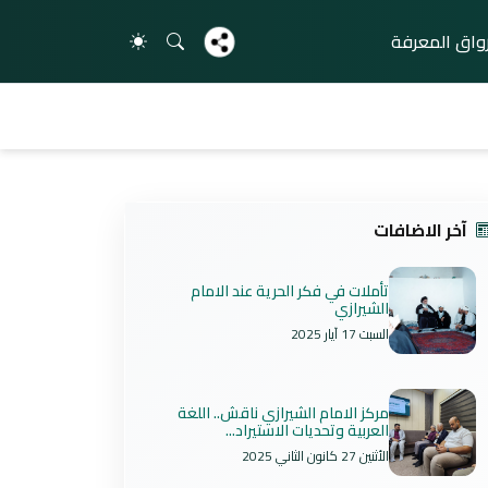
واق المعرفة
آخر الاضافات
تأملات في فكر الحرية عند الامام
الشيرازي
السبت 17 آيار 2025
مركز الامام الشيرازي ناقش.. اللغة
العربية وتحديات الاستيراد...
الأثنين 27 كانون الثاني 2025