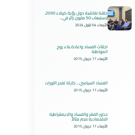
حلقة نقاشية حول رؤية كربلاء 2030،
لاستيعاب 50 مليون زائر في...
الأربعاء 04 ايلول 2024
اجتثاث الفساد واعادة بناء روح
المواطنة
الأربعاء 17 حزيران 2015
الفساد السياسي... كارثة تفجر الثورات
الأربعاء 17 حزيران 2015
جذور الفقر والفساد والديمقراطية
الاقتصادية مصر مثالاً
الأربعاء 17 حزيران 2015