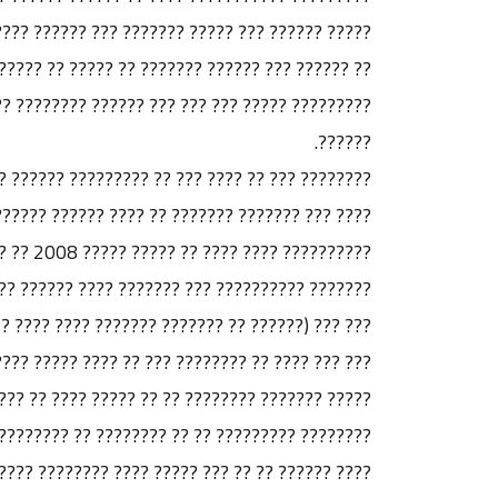
? ??? ???? ??? ????? ?? ????? ?????? ?????????
??? ???????? ??????? ???????? ?????????? ????
??????.
? ?? ????? ?? ???? ?????? ?? ????????? ?? ????
? ?? ?????? ?????? ?????. ???? ????? ?????????
???????
 ?????? ??? ???? ????? ?? ?????? ???? ????? ??
? ???? ??????? ?? ??? ??? ?????? ??????? ??????
????? ?????????? ??? ??? ???? ??? ?????? ?????
???? ????? ????????? ?????? ????????? ?? ?????
? ?? ?? ??? ????? ????? ???? ???? ?? ?????????
??????? ????? ?????? ???? ????? ??????? ?????.