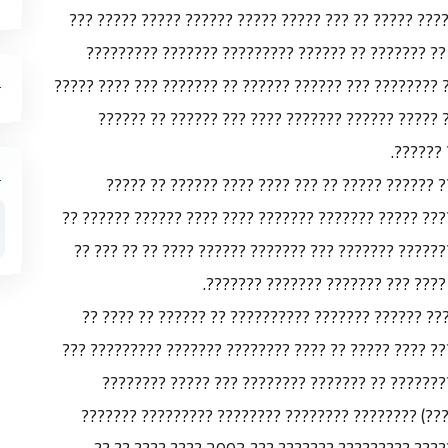
??? ??? ?? ?????? ????????? ???? ???? ????? (????? ?
??????? ?????? ????????? ??????? ?????????)? ?? 
?????? ????? ?????? ????? ????? ??????? ?? ??? ??????
???????? ??? ?????? ?? ?????? ?????? ?????? ?? 
???????
?? ??????? ????? ??? ????????? ??? ???? ??? ???
????????? ??? ?? ?????? ???? ??? ?? ??? ????????? ??
???? ?????? ????????? ????? ?????? ?????? ????????
????? ???? ???? ?????? ????????? 
??? ?? ?? ???????? ??????? ????????? ????? ????? 
?????? ??????? ?????????? ???? ??? ?????? ????? ????
?? ?????????? ???? ?????? ???????? ??????? ???
??????? ???? ?? ????? ???????? (??????? ????????)