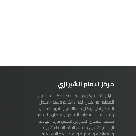
مركز الامام الشيرازي
يهتم المركز بدراسة ونشر الفكر الاسلامي
المعاصر من خلال القرآن الكريم وسنة الرسول
الاعظم (ص) واهل بيته الاطهار عليهم السلام،
ومن خلال إستشراف المشروع الحضاري للامام
محمد الحسيني الشيرازي (قدس سره) الهادف
الى الاجابة على مختلف الاشكالات الفقهية
والعقائدية والفكرية وانقاذ الامة الاسلامية