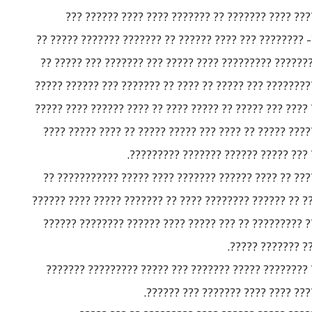
?????? ?????? ??? ?? ????? ?? ????? ???????? ???
?????? ?? ?????????- ??? ???? ??????? ???????- ??????
??????? ???? ???????? ????? ?? ???? ???????? ???????
????? ?????? ?????? ??? ???? ?? ????? ????? ??????????
??? ?? ?????? ???? ??????? ????? ?? ???? ????? ???? ??
??? ???? ??????? ???????? ????? ????? ?? ??? ????? ??
??? ????? ??? ????? ????????? ?????
?? ????? ????? ?????? ???? ????? ????? ???? ????? ??
??????? ??????? ???????? ?????????? ???? ????? ?? ????
??????? ?? ?????? ???????? ??????? ??????? ??? ?????
???? ?? ?????? ?
?? ???? ????? ?????? ??? ??? ?????? ????? ???? ????
?????? ????? ?????? ?? ???? ?????