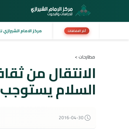
مركز الامام الشيرازي نا
آخر الاضافات
مطارحات >
الانتقال من ثقاف
السلام يستوجب ا
2016-04-30