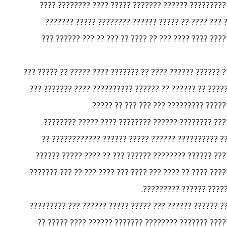
??? ??? ???? ???? ???? ????? ?? ?? ???? ?????? ???
????? ???? ????? ????? ?? ?????! ???? ????? ??? ?
????? ????????? ???? ???????? ???? ????? ???????? 
???? ???? ????? ??? ??? ????????? ?? ?????? ??? ?????? 
????? ?????? ?? ?????? ????? ?????????? ???? ????? ?
????? ???? ?????? ??? ??? ????? ????
?? ??? ??? ????? ?? ????? ??????? ???????? ?????
?????? ??????? ??????? ??????? ??????? ??????? ?
????? ????? ??? ???????? ?? ????? ????? ??? ????? ?
??? ?????? ?????????? ?? ????? ??? ?????? ?? ????? ??
?? ????? ??????? ?????
???? ??? ????? ?? ????? ????? ?????? ??? ?? ???? ????
??? ????? ?? ????? ????? ??????? ??? ????? ???????