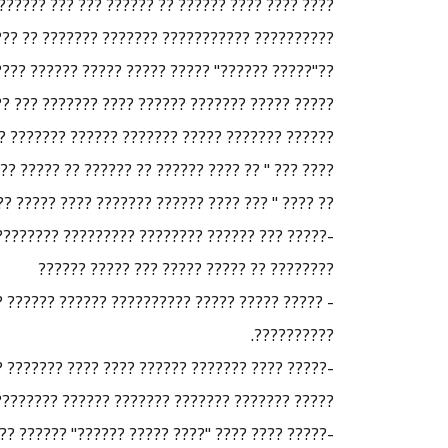
????? ????? ?????? ???? ????????? ?? ??? ?????
 ???????? ?? ????? ??? ?????? ?? ???? ?? ?????
? ????? ?????? ?????? ??????? ?? ?????? ??????
???? ??????? ??????? ?????? ?????? ??????? ??
?????? ??????? ?? ?????? ??????? ????? ??????.
?? ? ??? ?? ???? ??????? ??????? ?? ????? ?????
 ?????? ??????? ???? ????? ???? ???????? ?????:
??? ?????? ???????? ???????? ????????? ??????
???????? ?? ????? ????? ??? ????? ??????
? ???????? ??? ?????? ?? ??? ?????? ?? ???????
??????????.
?????? ?? ????????? ????????? ?????????? ????
??? ?????? ???????? ??? ??????? ?? ??? ??????.
??? ???? ??? ???????? ??????????? ???? ???? ??