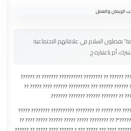
لمة" يفضلون السلام في علاقاتهم الاجتماعية
ترك، أم باعتباره ج
?? ????? ?? ?? ????? ?? ??????? "????????" ?????? ?
????? ?????? ????? ???????? ?? ???????? ??? ?? ??
????????? ???? ???? ????? ?????? ??? 
??? ?? ?? ????? ?? ??????? "???????" ?????? ?????? ?
?????? ??????? ??????? "?? ?? ??? ???? ????? ??????"
????? ????? ?????? ?? ????? ?? ???? ??? ????? ?????? ?