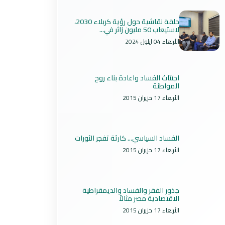
حلقة نقاشية حول رؤية كربلاء 2030،
لاستيعاب 50 مليون زائر في...
الأربعاء 04 ايلول 2024
اجتثاث الفساد واعادة بناء روح
المواطنة
الأربعاء 17 حزيران 2015
الفساد السياسي... كارثة تفجر الثورات
الأربعاء 17 حزيران 2015
جذور الفقر والفساد والديمقراطية
الاقتصادية مصر مثالاً
الأربعاء 17 حزيران 2015