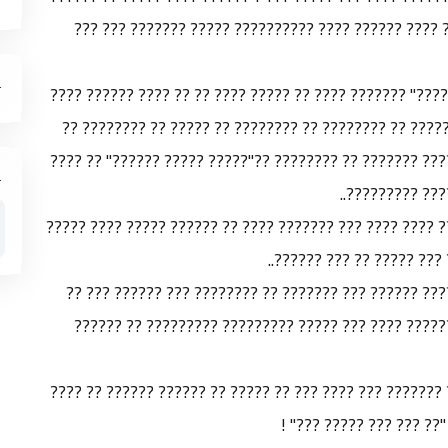
??? ????? ????????? ???? ???? ?????? ?????? ?? ???
?????? ????? ????? ??? ???? ???? ?? ????? "???????" ??
??? ????? ?? ?????? ????????? ????????? ???? ????? ?
???????? ?? ?? ????? ???? ???? ????? ??? ???????? ????
????? ?????? ?
???? ??? ?? ???? ???? ?? ????? ?? ????? ??? ???? ???? ?
?????? ?? ??????? ?? ????
???? ???? ?? ?? ???? ?? ?????? ?? ????? ??? ?????? ?
???? ??? ?????? ?? ???? ???? ?? ???? ???? ?? ??????
???? ?????? ???? ????? ???? ???? ???? ?? ????? ???????
?? ???? ???? ?? ???????