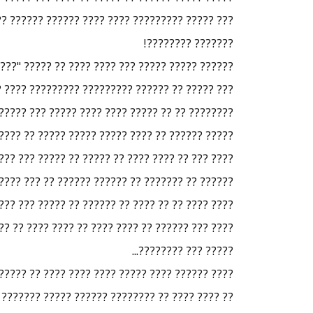
? ?????? ???? ?????????? ????? ??????? ??? ???
??????? ????????!
????? ???? ?? ????? ???? ?? ?? ???? ?????? ????
? ???????? ?? ???????? ?? ????? ?? ???????? ??
??? ?? ???????? ??"????? ????? ??????" ?? ????
? ???? ????? ????? ????? ?? ??????? ?????????..
??? ??? ??????? ???? ?? ?????? ????? ???? ?????
?? ?????? ?? ??? ???? ??? ????? ?? ??? ??????..
????? ??? ??????? ?? ???????? ??? ?????? ??? ??
? ???? ??? ????? ????????? ????????? ?? ??????
????? ??? ????????...
 ??? ???? ??? ?? ????? ?? ?????? ?????? ?? ????
? ?????? ????? ??????? "?? ??? ??? ????? ???" !