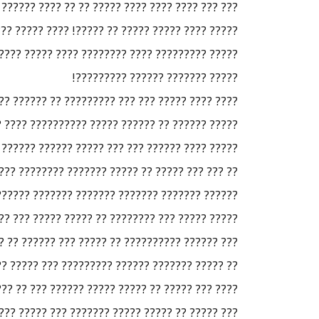
?????? ?????? ??????? ????? ???? ???????? ????
?? ???? ?? ????? ?????? ???????? ????? ???????
???? ???? ??? ?? ???? ?? ??? ?? ??? ?????? ???
????? ??????? ?????? ?????????!
?????? ???? ?? ??????? ???? ????? ?? ????? ???
? ?????? ?? ?????? ?????????? ???? ??????? ???
?? ?????? ????? ????????? ??? ??? ??? ?? ?????
? ???????? ?????? ???????? ???? ????? ????????
????????? ?????? ????? ?????? ???????????? ??
????? ???????? ?????? ??? ?? ???? ????? ??????
?? ?? ???? ??? ???? ??? ???? ??? ?? ??? ???????
? ????????? ??? ????? ?????? ?????? ?????????.
?? ?????? ??? ????? ????? ?????? ??? ?????????
 ??????? ???????? ??????? ?????? ???? ????? ??