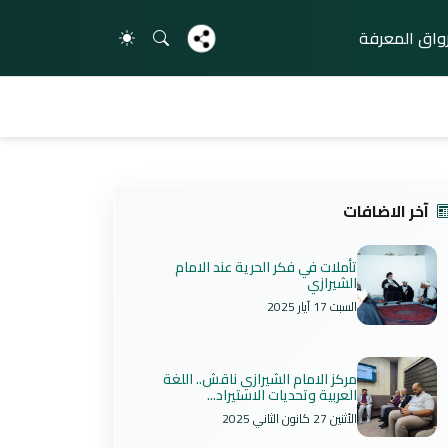
واق المعرفة
آخر الاضافات
تأملات في فكر الحرية عند الامام
الشيرازي
السبت 17 آيار 2025
مركز الامام الشيرازي ناقش.. اللغة
العربية وتحديات الاستيراد...
الأثنين 27 كانون الثاني 2025