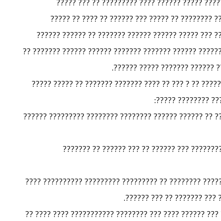
???? ???? ???? ?????? ?? ?????? ??? ??? ?????
?????????? ??????????? ??????? ??????? ?? ????
??"????? ??????" ????? ????? ????? ?????? ????? ??
????? ????? ??????? ?????? ???? ??????? ??? ??????? ??
?????? ??????? ????? ??????? 
???? ??? " ?? ???? ?????? ?? ?????? ?? ????? ??????? 
?? ???? " ??? ????
-????? ??? ?????? ???????? ????????? ????????? ?? ???
- ????? ????? ????? ?????????? ?????? ?????
-????? ???? ??????? ?????? ???? ???? ??????? ????? ??
????? ??????? ??????? ????
-????? ???? ???? "???? ????? ??????" ?????? ?? ??? ???