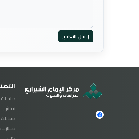
إرسال التعليق
التصن
دراسات
نقاش
مقالات
مطارحات
كتب